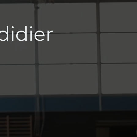
idier
e