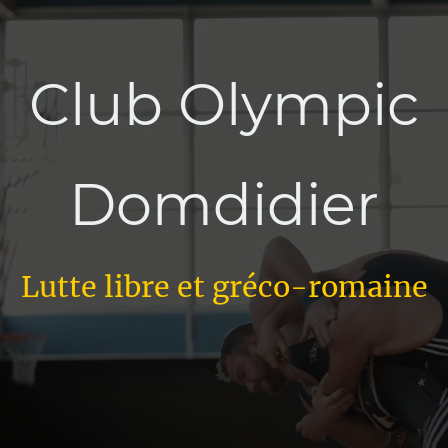
Club Olympic
Domdidier
Lutte libre et gréco-romaine