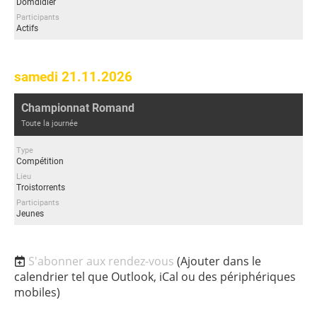
Domdidier
Participants
Actifs
samedi 21.11.2026
Championnat Romand
Toute la journée
Type
Compétition
Lieu
Troistorrents
Participants
Jeunes
S'abonner aux rendez-vous
(Ajouter dans le
calendrier tel que Outlook, iCal ou des périphériques
mobiles)