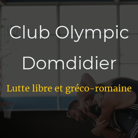
Club Olympic
Domdidier
Lutte libre et gréco-romaine