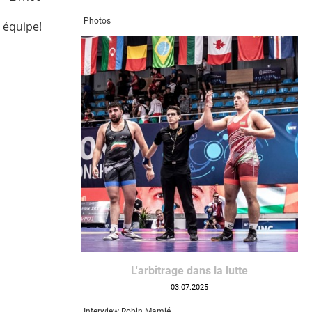
Photos
 équipe!
L'arbitrage dans la lutte
03.07.2025
Interwiew Robin Mamié