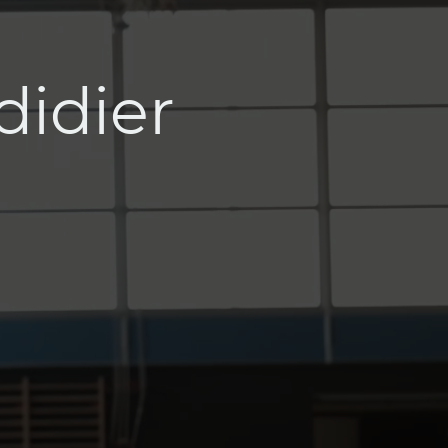
idier
e