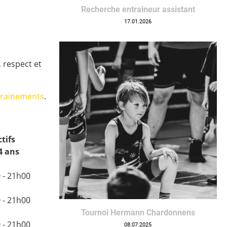
Recherche entraineur assistant
17.01.2026
, respect et
trainements
.
ctifs
4 ans
 - 21h00
 - 21h00
Tournoi Hermann Chardonnens
 - 21h00
08.07.2025